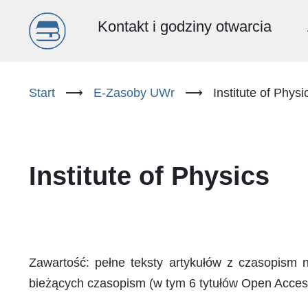
Menu
Kontakt i godziny otwarcia
główne
Przejdź
do
Start
⟶
E-Zasoby UWr
⟶
Institute of Physi
(PL)
treści
Institute of Physics
Zawartość: pełne teksty artykułów z czasopism n
bieżących czasopism (w tym 6 tytułów Open Access