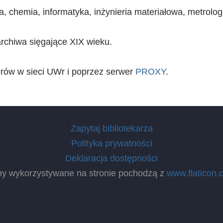
, chemia, informatyka, inżynieria materiałowa, metrolog
rchiwa sięgające XIX wieku.
erów w sieci UWr i poprzez serwer
PROXY
.
Zapytaj bibliotekarza
Polityka prywatności
Deklaracja dostępności
ny wykorzystywane na stronie pochodzą z
www.flaticon.