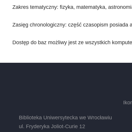
Zakres tematyczny: fizyka, matematyka, astronomia
Zasięg chronologiczny: część czasopism posiada a
Dostęp do baz możliwy jest ze wszystkich komput
Iko
Biblioteka Uniwersytecka we Wrocławiu
ul. Fryderyka Joliot-Curie 12