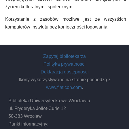
życiem kulturalnym i społecznym.
Korzystanie z zasobów możliwe jest ze wszystkich
komputerów Instytutu bez konieczności logowania.
Zapytaj bibliotekarza
Polityka prywatności
Deklaracja dostępności
Ikony wykorzystywane na stronie pochodzą z
www.flaticon.com
.
Biblioteka Uniwersytecka we Wrocławiu
ul. Fryderyka Joliot-Curie 12
50-383 Wrocław
Punkt informacyjny: