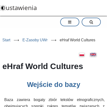
Przejdź
ustawienia
do
treści
Start
⟶
E-Zasoby UWr
⟶
eHraf World Cultures
eHraf World Cultures
Wejście do bazy
Baza zawiera bogaty zbiór tekstów etnograficznych,
obejmujących szeroki zakres tematów związanych z