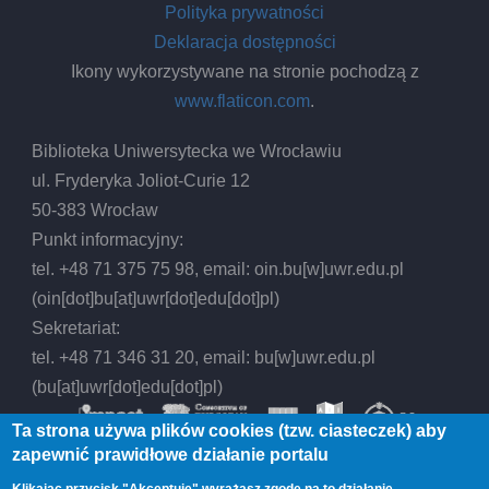
Polityka prywatności
Deklaracja dostępności
Ikony wykorzystywane na stronie pochodzą z
www.flaticon.com
.
Biblioteka Uniwersytecka we Wrocławiu
ul. Fryderyka Joliot-Curie 12
50-383 Wrocław
Punkt informacyjny:
tel. +48 71 375 75 98, email:
oin.bu
[w]
uwr.edu.pl
(oin[dot]bu[at]uwr[dot]edu[dot]pl)
Sekretariat:
tel. +48 71 346 31 20, email:
bu
[w]
uwr.edu.pl
(bu[at]uwr[dot]edu[dot]pl)
Ta strona używa plików cookies (tzw. ciasteczek) aby
zapewnić prawidłowe działanie portalu