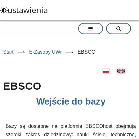
Przejdź
ustawienia
do
treści
Start
⟶
E-Zasoby UWr
⟶
EBSCO
EBSCO
Wejście do bazy
Bazy są dostępne na platformie EBSCOhost obejmują
szeroki zakres dziedzinowy: nauki ścisłe, techniczne,