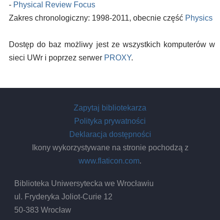
-
Physical Review Focus
Zakres chronologiczny: 1998-2011, obecnie część
Physics
Dostęp do baz możliwy jest ze wszystkich komputerów w
sieci UWr i poprzez serwer
PROXY
.
Zapytaj bibliotekarza
Polityka prywatności
Deklaracja dostępności
Ikony wykorzystywane na stronie pochodzą z
www.flaticon.com
.
Biblioteka Uniwersytecka we Wrocławiu
ul. Fryderyka Joliot-Curie 12
50-383 Wrocław