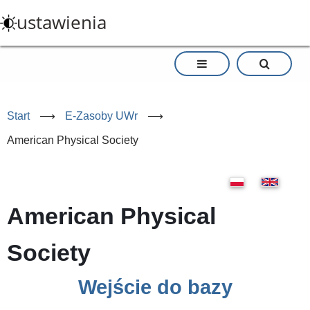
Przejdź
ustawienia
do
treści
Start
⟶
E-Zasoby UWr
⟶
American Physical Society
American Physical
Society
Wejście do bazy