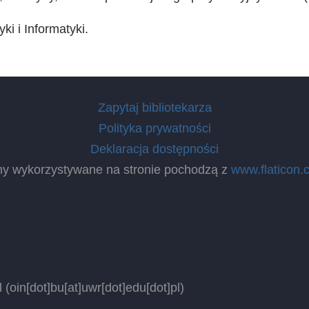
i i Informatyki.
Zapytaj bibliotekarza
Polityka prywatności
Deklaracja dostępności
ny wykorzystywane na stronie pochodzą z
www.flaticon.
l
(oin[dot]bu[at]uwr[dot]edu[dot]pl)