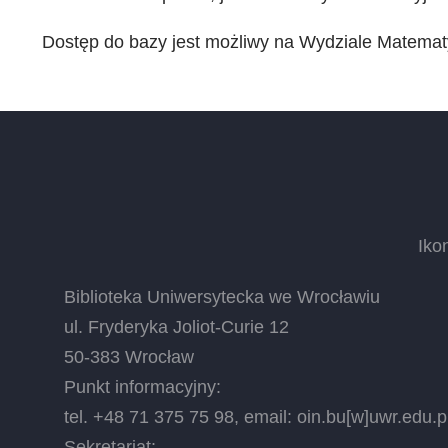
Dostęp do bazy jest możliwy na Wydziale Matematyk
Iko
Biblioteka Uniwersytecka we Wrocławiu
ul. Fryderyka Joliot-Curie 12
50-383 Wrocław
Punkt informacyjny:
tel. +48 71 375 75 98, email:
oin.bu
[w]
uwr.edu.p
Sekretariat: