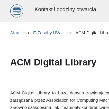
Menu
Kontakt i godziny otwarcia
główne
Przejdź
do
Start
⟶
E-Zasoby UWr
⟶
ACM Digital Libr
(PL)
treści
ACM Digital Library
ACM Digital Library to baza danych zawierająca
zarządzana przez Association for Computing Mach
zarówno czasopisma, jak i materiały konferencyjne,