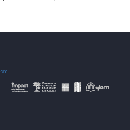
com
.