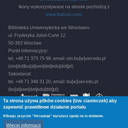
Ikony wykorzystywane na stronie pochodzą z
www.flaticon.com
.
Biblioteka Uniwersytecka we Wrocławiu
ul. Fryderyka Joliot-Curie 12
50-383 Wrocław
Punkt informacyjny:
tel. +48 71 375 75 98, email:
oin.bu
[w]
uwr.edu.pl
(oin[dot]bu[at]uwr[dot]edu[dot]pl)
Sekretariat:
tel. +48 71 346 31 20, email:
bu
[w]
uwr.edu.pl
(bu[at]uwr[dot]edu[dot]pl)
Ta strona używa plików cookies (tzw. ciasteczek) aby
zapewnić prawidłowe działanie portalu
Klikając przycisk "Akceptuję" wyrażasz zgodę na to działanie.
© 2026 Biblioteka Uniwersytecka we Wrocławiu,
Więcej informacji