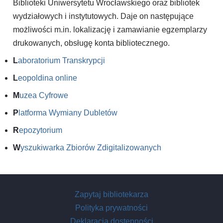
Biblioteki Uniwersytetu Wrocławskiego oraz bibliotek
wydziałowych i instytutowych. Daje on następujące
możliwości m.in. lokalizację i zamawianie egzemplarzy
drukowanych, obsługę konta bibliotecznego.
L
aboratorium Transkrypcji
L
eopoldina online
M
uzea Cyfrowe
P
latforma Wymiany Dubletów
R
epozytorium
W
yszukiwarka Zbiorów Zdigitalizowanych
Zapytaj bibliotekarza
Polityka prywatności
Deklaracja dostępności