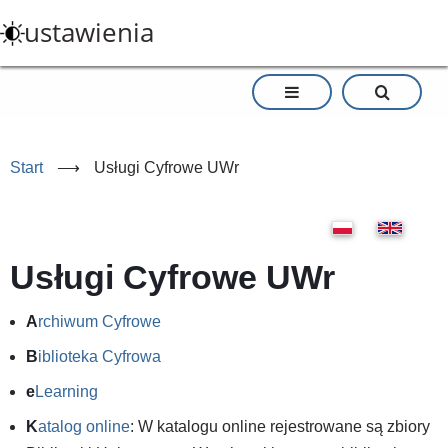
Przejdź
ustawienia
do
treści
Start
⟶
Usługi Cyfrowe UWr
Usługi Cyfrowe UWr
A
rchiwum Cyfrowe
B
iblioteka Cyfrowa
e
Learning
K
atalog online
: W katalogu online rejestrowane są zbiory