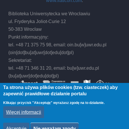
www.flaticon.com
.
Biblioteka Uniwersytecka we Wrocławiu
ul. Fryderyka Joliot-Curie 12
50-383 Wrocław
Punkt informacyjny:
tel. +48 71 375 75 98, email:
oin.bu
[w]
uwr.edu.pl
(oin[dot]bu[at]uwr[dot]edu[dot]pl)
Sekretariat:
tel. +48 71 346 31 20, email:
bu
[w]
uwr.edu.pl
(bu[at]uwr[dot]edu[dot]pl)
Ta strona używa plików cookies (tzw. ciasteczek) aby
zapewnić prawidłowe działanie portalu
Klikając przycisk "Akceptuję" wyrażasz zgodę na to działanie.
© 2026 Biblioteka Uniwersytecka we Wrocławiu,
Więcej informacji
All rights reserved.
Akceptuję
Nie wyrażam zgody