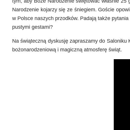
tym, aby Boże Narodzenie świętować właśnie 25 g
Narodzenie kojarzy się ze śniegiem. Goście opowi
w Polsce naszych przodków. Padają także pytania tr
pustymi gestami?
Na świąteczną dyskusję zapraszamy do Saloniku Ku
bożonarodzeniową i magiczną atmosferę świąt.