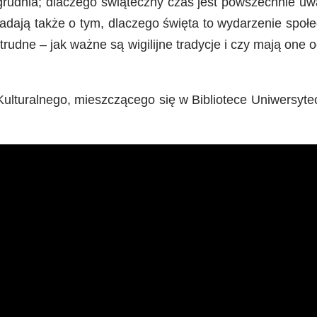
rudnia; dlaczego świąteczny czas jest powszechnie u
adają także o tym, dlaczego święta to wydarzenie spo
udne – jak ważne są wigilijne tradycje i czy mają one o
lturalnego, mieszczącego się w Bibliotece Uniwersytec