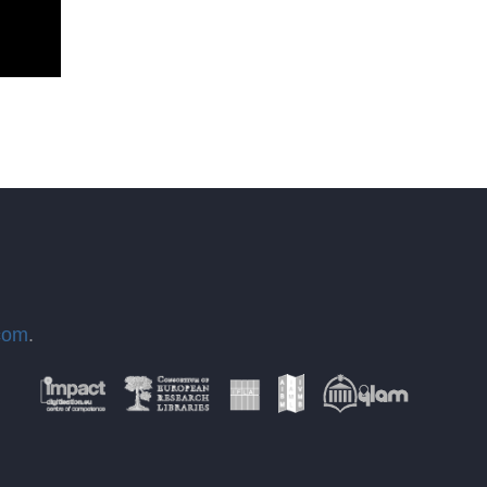
com
.