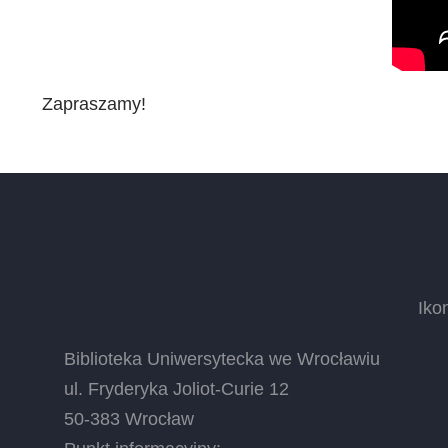
Zapraszamy!
Iko
Biblioteka Uniwersytecka we Wrocławiu
ul. Fryderyka Joliot-Curie 12
50-383 Wrocław