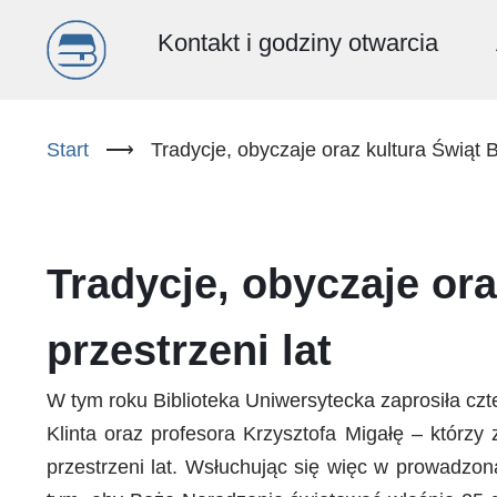
Menu
Kontakt i godziny otwarcia
główne
Przejdź
do
Start
⟶
Tradycje, obyczaje oraz kultura Świąt 
(PL)
treści
Tradycje, obyczaje or
przestrzeni lat
W tym roku Biblioteka Uniwersytecka zaprosiła cz
Klinta oraz profesora Krzysztofa Migałę – którzy
przestrzeni lat. Wsłuchując się więc w prowadzon