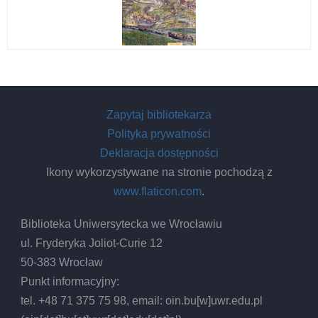
Zapytaj bibliotekarza
Polityka prywatności
Deklaracja dostępności
Ikony wykorzystywane na stronie pochodzą z
www.flaticon.com
.
Biblioteka Uniwersytecka we Wrocławiu
ul. Fryderyka Joliot-Curie 12
50-383 Wrocław
Punkt informacyjny:
tel. +48 71 375 75 98, email:
oin.bu
[w]
uwr.edu.pl