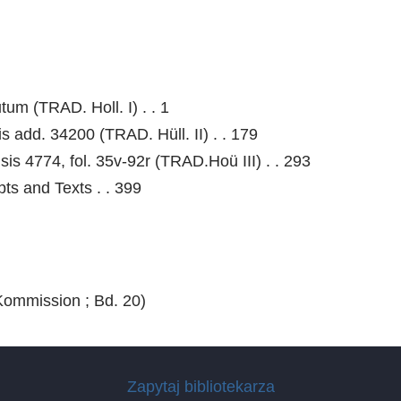
um (TRAD. Holl. I) . . 1
s add. 34200 (TRAD. Hüll. II) . . 179
sis 4774, fol. 35v-92r (TRAD.Hoü III) . . 293
ts and Texts . . 399
Kommission ; Bd. 20)
Zapytaj bibliotekarza