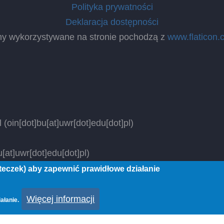
Polityka prywatności
Deklaracja dostępności
ny wykorzystywane na stronie pochodzą z
www.flaticon.
l
(oin[dot]bu[at]uwr[dot]edu[dot]pl)
[at]uwr[dot]edu[dot]pl)
steczek) aby zapewnić prawidłowe działanie
 rights reserved.
Więcej informacji
ałanie.