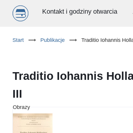
Menu
Kontakt i godziny otwarcia
główne
Przejdź
do
Start
⟶
Publikacje
⟶
Traditio Iohannis Holla
(PL)
treści
Traditio Iohannis Hollan
III
Obrazy