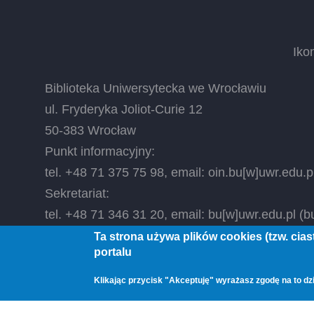
Iko
Biblioteka Uniwersytecka we Wrocławiu
ul. Fryderyka Joliot-Curie 12
50-383 Wrocław
Punkt informacyjny:
tel. +48 71 375 75 98, email:
oin.bu
[w]
uwr.edu.p
Sekretariat:
tel. +48 71 346 31 20, email:
bu
[w]
uwr.edu.pl
(bu
Ta strona używa plików cookies (tzw. cia
portalu
© 2026 Biblioteka Uniwersytecka we Wrocławiu, All
Klikając przycisk "Akceptuję" wyrażasz zgodę na to dzi