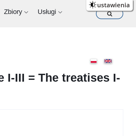
ustawienia
Zbiory
Usługi
I-III = The treatises I-