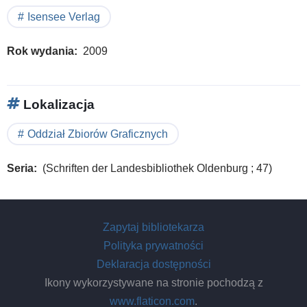
Isensee Verlag
Rok wydania
2009
Lokalizacja
Oddział Zbiorów Graficznych
Seria
(Schriften der Landesbibliothek Oldenburg ; 47)
Zapytaj bibliotekarza
Polityka prywatności
Deklaracja dostępności
Ikony wykorzystywane na stronie pochodzą z
www.flaticon.com
.