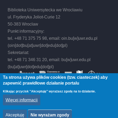
Biblioteka Uniwersytecka we Wrocławiu
ul. Fryderyka Joliot-Curie 12
50-383 Wrocław
Punkt informacyjny:
tel. +48 71 375 75 98, email:
oin.bu
[w]
uwr.edu.pl
(oin[dot]bu[at]uwr[dot]edu[dot]pl)
Sekretariat:
tel. +48 71 346 31 20, email:
bu
[w]
uwr.edu.pl
(bu[at]uwr[dot]edu[dot]pl)
Ta strona używa plików cookies (tzw. ciasteczek) aby
zapewnić prawidłowe działanie portalu
Klikając przycisk "Akceptuję" wyrażasz zgodę na to działanie.
© 2026 Biblioteka Uniwersytecka we Wrocławiu,
Więcej informacji
All rights reserved.
Akceptuję
Nie wyrażam zgody