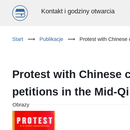
Menu
Kontakt i godziny otwarcia
główne
Przejdź
do
Start
⟶
Publikacje
⟶
Protest with Chinese c
(PL)
treści
Protest with Chinese c
petitions in the Mid-Q
Obrazy