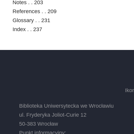
Notes . . 203
References . . 209
Glossary . . 231
Index . . 237
Iko
Biblioteka Uniwersytecka we Wrocławiu
ul. Fryderyka Joliot-Curie 12
50-383 Wrocław
Punkt informacyjny: