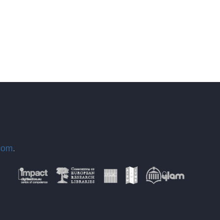
com
.