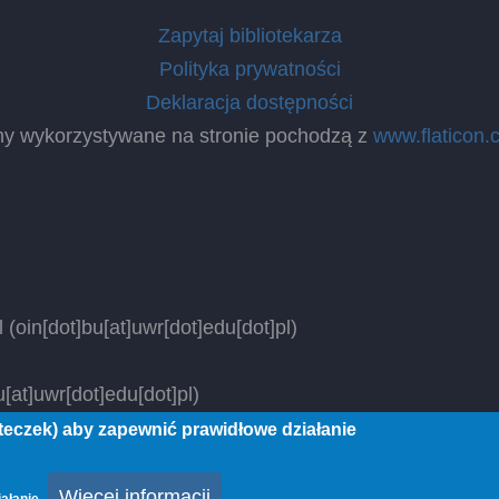
Zapytaj bibliotekarza
Polityka prywatności
Deklaracja dostępności
ny wykorzystywane na stronie pochodzą z
www.flaticon.
l
(oin[dot]bu[at]uwr[dot]edu[dot]pl)
[at]uwr[dot]edu[dot]pl)
steczek) aby zapewnić prawidłowe działanie
 rights reserved.
Więcej informacji