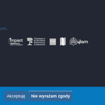
com
.
Akceptuję
Nie wyrażam zgody