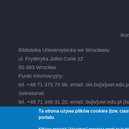
Iko
Biblioteka Uniwersytecka we Wrocławiu
ul. Fryderyka Joliot-Curie 12
50-383 Wrocław
Punkt informacyjny:
tel. +48 71 375 75 98, email:
oin.bu
[w]
uwr.edu.p
Sekretariat:
tel. +48 71 346 31 20, email:
bu
[w]
uwr.edu.pl
(bu
Ta strona używa plików cookies (tzw. cia
portalu
© 2026 Biblioteka Uniwersytecka we Wrocławiu, All