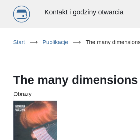
Menu
Kontakt i godziny otwarcia
główne
Przejdź
do
Start
⟶
Publikacje
⟶
The many dimensions
(PL)
treści
The many dimensions 
Obrazy