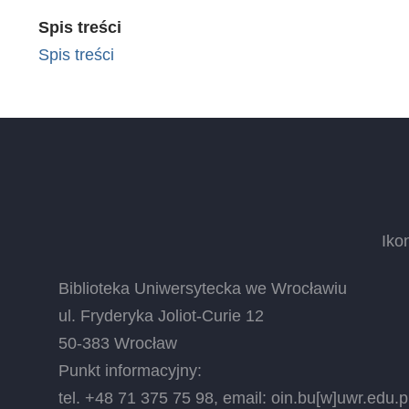
Spis treści
Spis treści
Iko
Biblioteka Uniwersytecka we Wrocławiu
ul. Fryderyka Joliot-Curie 12
50-383 Wrocław
Punkt informacyjny:
tel. +48 71 375 75 98, email:
oin.bu
[w]
uwr.edu.p