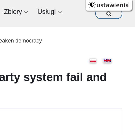
ustawienia
Zbiory
Usługi
y weaken democracy
party system fail and