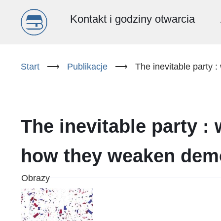
Menu
Kontakt i godziny otwarcia
główne
Przejdź
do
Start
⟶
Publikacje
⟶
The inevitable party 
(PL)
treści
The inevitable party : 
how they weaken dem
Obrazy