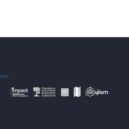
com
.