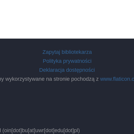
Zapytaj bibliotekarza
Polityka prywatności
Deklaracja dostępności
ny wykorzystywane na stronie pochodzą z
www.flaticon.
l
(oin[dot]bu[at]uwr[dot]edu[dot]pl)