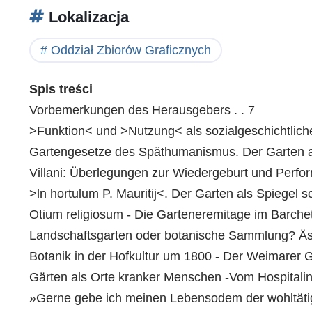
Lokalizacja
Oddział Zbiorów Graficznych
Spis treści
Vorbemerkungen des Herausgebers . . 7
>Funktion< und >Nutzung< als sozialgeschichtlich
Gartengesetze des Späthumanismus. Der Garten als
Villani: Überlegungen zur Wiedergeburt und Perfor
>ln hortulum P. Mauritij<. Der Garten als Spiegel 
Otium religiosum - Die Garteneremitage im Barchett
Landschaftsgarten oder botanische Sammlung? Ästh
Botanik in der Hofkultur um 1800 - Der Weimarer G
Gärten als Orte kranker Menschen -Vom Hospitalin
»Gerne gebe ich meinen Lebensodem der wohltätige