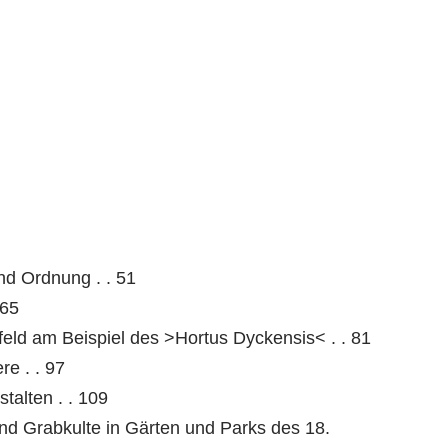
nd Ordnung . . 51
 65
eld am Beispiel des >Hortus Dyckensis< . . 81
e . . 97
alten . . 109
nd Grabkulte in Gärten und Parks des 18.