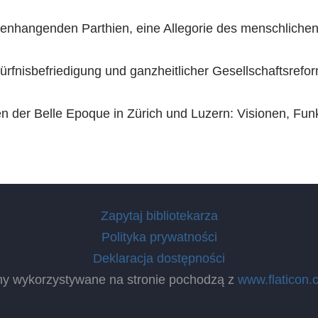
enhangenden Parthien, eine Allegorie des menschlichen
ürfnisbefriedigung und ganzheitlicher Gesellschaftsrefo
en der Belle Epoque in Zürich und Luzern: Visionen, Fun
Zapytaj bibliotekarza
Polityka prywatności
Deklaracja dostępności
ny wykorzystywane na stronie pochodzą z
www.flaticon.