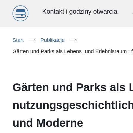
Menu
Kontakt i godziny otwarcia
główne
Przejdź
do
Start
⟶
Publikacje
⟶
(PL)
treści
Gärten und Parks als Lebens- und Erlebnisraum : 
Gärten und Parks als 
nutzungsgeschichtlich
und Moderne