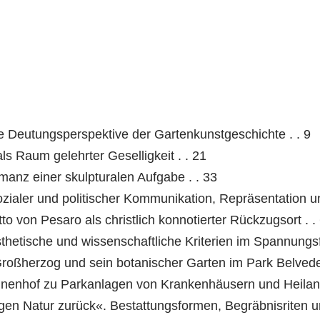
e Deutungsperspektive der Gartenkunstgeschichte . . 9
 Raum gelehrter Geselligkeit . . 21
manz einer skulpturalen Aufgabe . . 33
sozialer und politischer Kommunikation, Repräsentation u
o von Pesaro als christlich konnotierter Rückzugsort . .
etische und wissenschaftliche Kriterien im Spannungsf
roßherzog und sein botanischer Garten im Park Belveder
nenhof zu Parkanlagen von Krankenhäusern und Heilanst
n Natur zurück«. Bestattungsformen, Begräbnisriten u