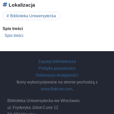
Lokalizacja
Biblioteka Uniwersytecka
Spis treści
Spis treści
Zapytaj bibliotekarza
Polityka prywatności
Deklaracja dostępności
Ikony wykorzystywane na stronie pochodzą z
www.flaticon.com
.
Biblioteka Uniwersytecka we Wrocławiu
ul. Fryderyka Joliot-Curie 12