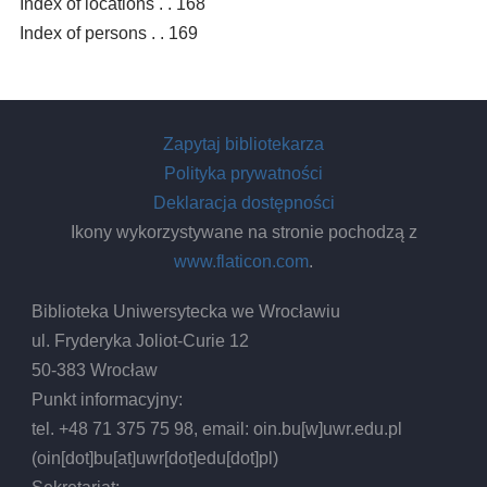
Index of locations . . 168
Index of persons . . 169
Zapytaj bibliotekarza
Polityka prywatności
Deklaracja dostępności
Ikony wykorzystywane na stronie pochodzą z
www.flaticon.com
.
Biblioteka Uniwersytecka we Wrocławiu
ul. Fryderyka Joliot-Curie 12
50-383 Wrocław
Punkt informacyjny:
tel. +48 71 375 75 98, email:
oin.bu
[w]
uwr.edu.pl
(oin[dot]bu[at]uwr[dot]edu[dot]pl)