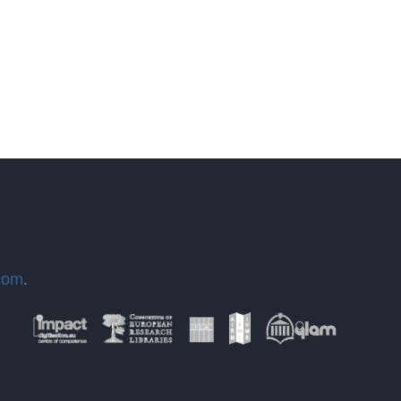
com
.