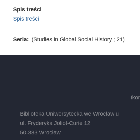
Spis treści
Spis treści
Seria
(Studies in Global Social History ; 21)
Iko
Biblioteka Uniwersytecka we Wrocławiu
ul. Fryderyka Joliot-Curie 12
50-383 Wrocław