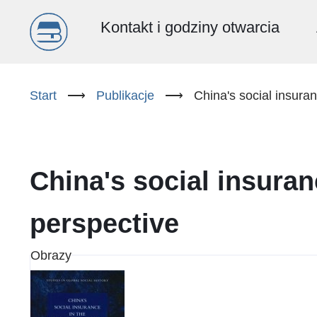
Menu
Kontakt i godziny otwarcia
główne
Przejdź
do
Start
⟶
Publikacje
⟶
China's social insuran
(PL)
treści
China's social insuranc
perspective
Obrazy