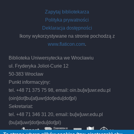
Zapytaj bibliotekarza
Polityka prywatności
Deklaracja dostępności
Ikony wykorzystywane na stronie pochodzą z
www.flaticon.com
.
Biblioteka Uniwersytecka we Wrocławiu
ul. Fryderyka Joliot-Curie 12
50-383 Wrocław
Punkt informacyjny:
tel. +48 71 375 75 98, email:
oin.bu
[w]
uwr.edu.pl
(oin[dot]bu[at]uwr[dot]edu[dot]pl)
Sekretariat:
tel. +48 71 346 31 20, email:
bu
[w]
uwr.edu.pl
(bu[at]uwr[dot]edu[dot]pl)