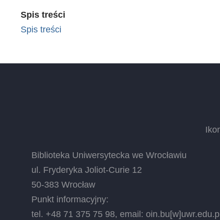
Spis treści
Spis treści
Iko
Biblioteka Uniwersytecka we Wrocławiu
ul. Fryderyka Joliot-Curie 12
50-383 Wrocław
Punkt informacyjny:
tel. +48 71 375 75 98, email:
oin.bu
[w]
uwr.edu.p