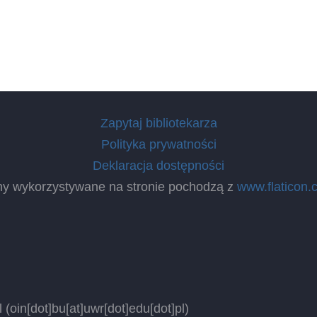
Zapytaj bibliotekarza
Polityka prywatności
Deklaracja dostępności
ny wykorzystywane na stronie pochodzą z
www.flaticon.
l
(oin[dot]bu[at]uwr[dot]edu[dot]pl)