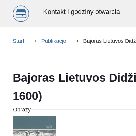
Menu
Kontakt i godziny otwarcia
główne
Przejdź
do
Start
⟶
Publikacje
⟶
Bajoras Lietuvos Did
(PL)
treści
Bajoras Lietuvos Didž
1600)
Obrazy