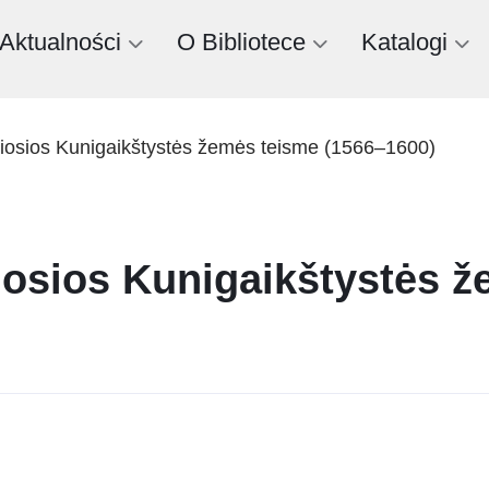
Aktualności
O Bibliotece
Katalogi
žiosios Kunigaikštystės žemės teisme (1566–1600)
iosios Kunigaikštystės 