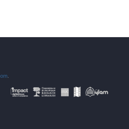
com
.