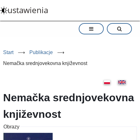
Przejdź
ustawienia
do
treści
Start
⟶
Publikacje
⟶
Nemačka srednjovekovna književnost
Nemačka srednjovekovna
književnost
Obrazy