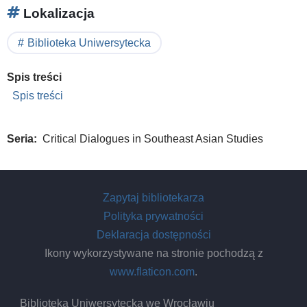
Lokalizacja
Biblioteka Uniwersytecka
Spis treści
Spis treści
Seria
Critical Dialogues in Southeast Asian Studies
Zapytaj bibliotekarza
Polityka prywatności
Deklaracja dostępności
Ikony wykorzystywane na stronie pochodzą z
www.flaticon.com
.
Biblioteka Uniwersytecka we Wrocławiu