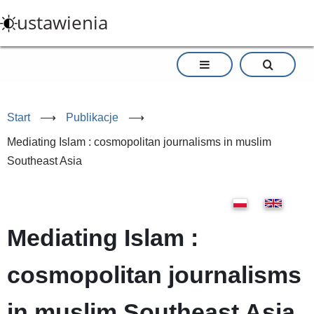
Przejdź
ustawienia
do
treści
Start
⟶
Publikacje
⟶
Mediating Islam : cosmopolitan journalisms in muslim
Southeast Asia
Mediating Islam :
cosmopolitan journalisms
in muslim Southeast Asia