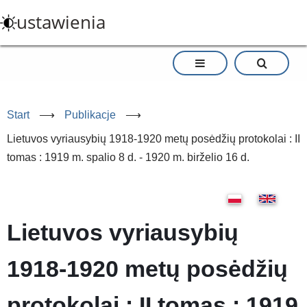
Przejdź
ustawienia
do
treści
Start
⟶
Publikacje
⟶
Lietuvos vyriausybių 1918-1920 metų posėdžių protokolai : II
tomas : 1919 m. spalio 8 d. - 1920 m. birželio 16 d.
Lietuvos vyriausybių
1918-1920 metų posėdžių
protokolai : II tomas : 1919