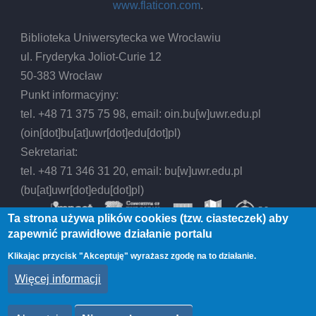
www.flaticon.com
.
Biblioteka Uniwersytecka we Wrocławiu
ul. Fryderyka Joliot-Curie 12
50-383 Wrocław
Punkt informacyjny:
tel. +48 71 375 75 98, email:
oin.bu
[w]
uwr.edu.pl
(oin[dot]bu[at]uwr[dot]edu[dot]pl)
Sekretariat:
tel. +48 71 346 31 20, email:
bu
[w]
uwr.edu.pl
(bu[at]uwr[dot]edu[dot]pl)
Ta strona używa plików cookies (tzw. ciasteczek) aby
zapewnić prawidłowe działanie portalu
Klikając przycisk "Akceptuję" wyrażasz zgodę na to działanie.
© 2026 Biblioteka Uniwersytecka we Wrocławiu,
Więcej informacji
All rights reserved.