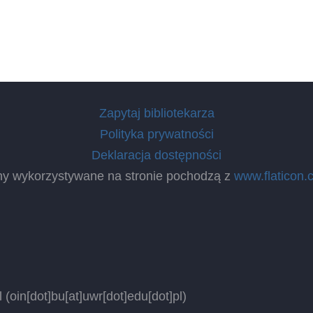
Zapytaj bibliotekarza
Polityka prywatności
Deklaracja dostępności
ny wykorzystywane na stronie pochodzą z
www.flaticon.
l
(oin[dot]bu[at]uwr[dot]edu[dot]pl)