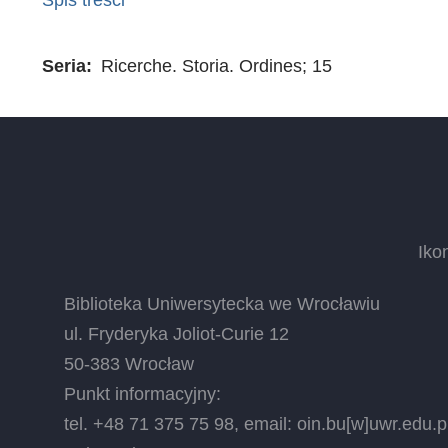
Seria
Ricerche. Storia. Ordines; 15
Iko
Biblioteka Uniwersytecka we Wrocławiu
ul. Fryderyka Joliot-Curie 12
50-383 Wrocław
Punkt informacyjny:
tel. +48 71 375 75 98, email:
oin.bu
[w]
uwr.edu.p