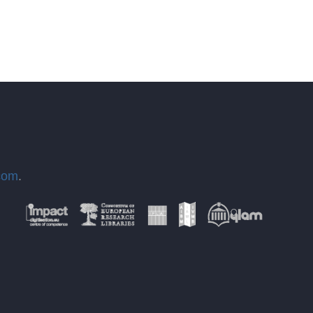
com
.