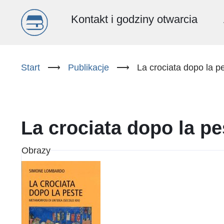
Menu
Kontakt i godziny otwarcia
główne
Przejdź
do
Start
⟶
Publikacje
⟶
La crociata dopo la p
(PL)
treści
La crociata dopo la pe
Obrazy