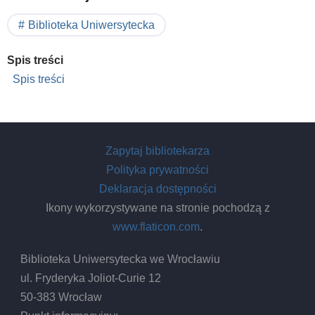
Biblioteka Uniwersytecka
Spis treści
Spis treści
Zapytaj bibliotekarza
Polityka prywatności
Deklaracja dostępności
Ikony wykorzystywane na stronie pochodzą z
www.flaticon.com
.
Biblioteka Uniwersytecka we Wrocławiu
ul. Fryderyka Joliot-Curie 12
50-383 Wrocław