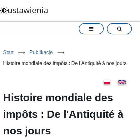
Przejdź
ustawienia
do
treści
Start
⟶
Publikacje
⟶
Histoire mondiale des impôts : De l'Antiquité à nos jours
Histoire mondiale des
impôts : De l'Antiquité à
nos jours