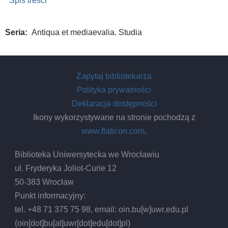
Spis treści
Seria
Antiqua et mediaevalia. Studia
Zapytaj bibliotekarza
Polityka prywatności
Deklaracja dostępności
Ikony wykorzystywane na stronie pochodzą z
www.flaticon.com
.
Biblioteka Uniwersytecka we Wrocławiu
ul. Fryderyka Joliot-Curie 12
50-383 Wrocław
Punkt informacyjny:
tel. +48 71 375 75 98, email:
oin.bu
[w]
uwr.edu.pl
(oin[dot]bu[at]uwr[dot]edu[dot]pl)