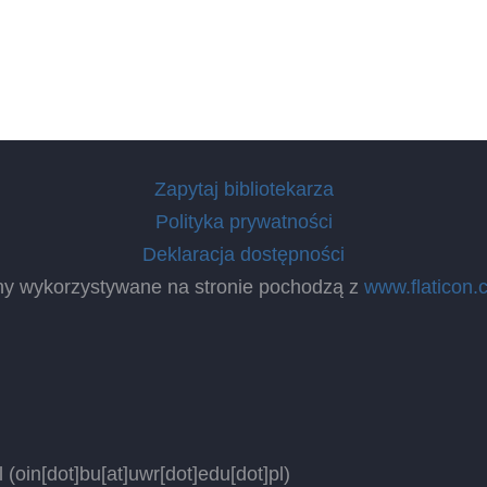
Zapytaj bibliotekarza
Polityka prywatności
Deklaracja dostępności
ny wykorzystywane na stronie pochodzą z
www.flaticon.
l
(oin[dot]bu[at]uwr[dot]edu[dot]pl)