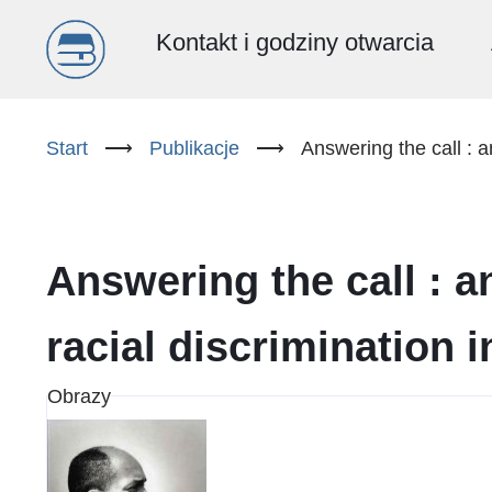
Menu
Kontakt i godziny otwarcia
główne
Przejdź
do
Start
⟶
Publikacje
⟶
Answering the call : 
(PL)
treści
Answering the call : 
racial discrimination 
Obrazy