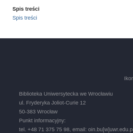
Spis treści
Spis treści
Iko
Biblioteka Uniwersytecka we Wrocławiu
ul. Fryderyka Joliot-Curie 12
50-383 Wrocław
Punkt informacyjny:
tel. +48 71 375 75 98, email:
oin.bu
[w]
uwr.edu.p