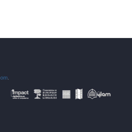
com
.