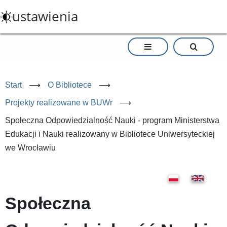
Przejdź
ustawienia
do
treści
Start
⟶
O Bibliotece
⟶
Projekty realizowane w BUWr
⟶
Społeczna Odpowiedzialność Nauki - program Ministerstwa
Edukacji i Nauki realizowany w Bibliotece Uniwersyteckiej
we Wrocławiu
Społeczna