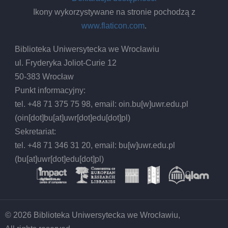
Ikony wykorzystywane na stronie pochodzą z
www.flaticon.com
.
Biblioteka Uniwersytecka we Wrocławiu
ul. Fryderyka Joliot-Curie 12
50-383 Wrocław
Punkt informacyjny:
tel. +48 71 375 75 98, email:
oin.bu
[w]
uwr.edu.pl
(oin[dot]bu[at]uwr[dot]edu[dot]pl)
Sekretariat:
tel. +48 71 346 31 20, email:
bu
[w]
uwr.edu.pl
(bu[at]uwr[dot]edu[dot]pl)
© 2026 Biblioteka Uniwersytecka we Wrocławiu,