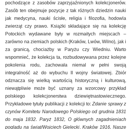
pochodzące z zasobów zaprzyjaźnionych kolekcjonerów.
Zasób ten obejmuje pozycje z tak różnych dziedzin nauki
jak medycyna, nauki ścisłe, religia i filozofia, hodowla
zwierząt czy prawo. Książki składające się na kolekcję
Potockich wydawane były w rozmaitych miejscach –
zarówno na ziemiach polskich (Kraków, Lwów, Wilno), jak i
za granicą, chociażby w Paryżu czy Wiedniu. Warto
wspomnieć, że kolekcja ta, rozbudowywana przez kolejne
pokolenia rodu, zachowała niemal w pełni swoją
integralność aż do wybuchu II wojny światowej. Zbiór
odznacza się wielką wartością historyczną i kulturową,
niewątpliwie może być uznany za wzorcowy przykład
polskiego kolekcjonerstwa dziewiętnastowiecznego.
Przykładowe tytuły publikacji z kolekcji to:
Zdanie sprawy z
czynów Komitetu Narodowego Polskiego od grudnia 1831
do maja 1832
.
Paryż 1832, O głównych zagadnieniach
poglądu na świat/Wojciech Gielecki. Kraków 1916, Nasze