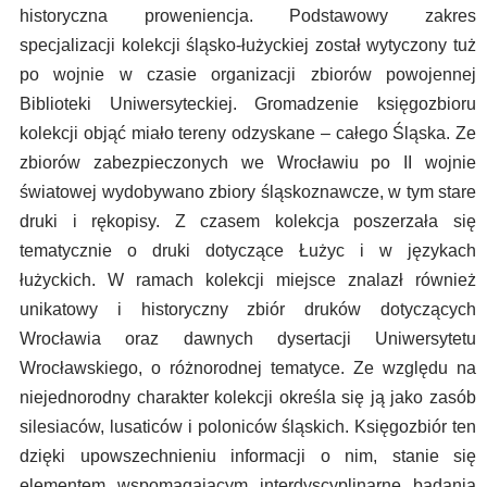
historyczna proweniencja. Podstawowy zakres
specjalizacji kolekcji śląsko-łużyckiej został wytyczony tuż
po wojnie w czasie organizacji zbiorów powojennej
Biblioteki Uniwersyteckiej. Gromadzenie księgozbioru
kolekcji objąć miało tereny odzyskane – całego Śląska. Ze
zbiorów zabezpieczonych we Wrocławiu po II wojnie
światowej wydobywano zbiory śląskoznawcze, w tym stare
druki i rękopisy. Z czasem kolekcja poszerzała się
tematycznie o druki dotyczące Łużyc i w językach
łużyckich. W ramach kolekcji miejsce znalazł również
unikatowy i historyczny zbiór druków dotyczących
Wrocławia oraz dawnych dysertacji Uniwersytetu
Wrocławskiego, o różnorodnej tematyce. Ze względu na
niejednorodny charakter kolekcji określa się ją jako zasób
silesiaców, lusaticów i poloniców śląskich. Księgozbiór ten
dzięki upowszechnieniu informacji o nim, stanie się
elementem wspomagającym interdyscyplinarne badania