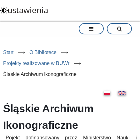
Przejdź
ustawienia
do
treści
Start
⟶
O Bibliotece
⟶
Projekty realizowane w BUWr
⟶
Śląskie Archiwum Ikonograficzne
Śląskie Archiwum
Ikonograficzne
Pojekt dofinansowany przez Ministerstwo Nauki i