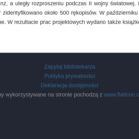
z, a uległy rozproszeniu podczas II wojny światowej. 
Wr zidentyfikowano około 500 rękopisów. W październik
. W rezultacie prac projektowych wydano także książk
Zapytaj bibliotekarza
Polityka prywatności
Deklaracja dostępności
ny wykorzystywane na stronie pochodzą z
www.flaticon.