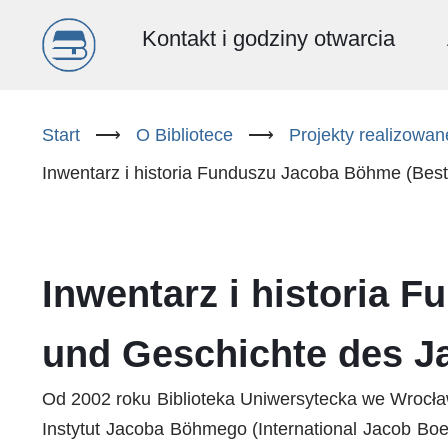
Menu
Kontakt i godziny otwarcia
główne
Przejdź
do
Start
⟶
O Bibliotece
⟶
Projekty realizowa
(PL)
treści
Inwentarz i historia Funduszu Jacoba Böhme (B
Inwentarz i historia
und Geschichte des 
Od 2002 roku Biblioteka Uniwersytecka we Wrocław
Instytut Jacoba Böhmego (International Jacob Boe