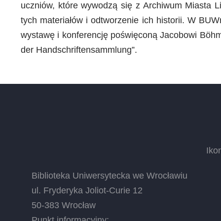
uczniów, które wywodzą się z Archiwum Miasta Lin
tych materiałów i odtworzenie ich historii. W BU
wystawę i konferencję poświęconą Jacobowi Böhme
der Handschriftensammlung”.
Iko
Biblioteka Uniwersytecka we Wrocławiu
ul. Fryderyka Joliot-Curie 12
50-383 Wrocław
Punkt informacyjny: