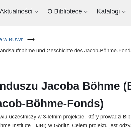
Aktualności
O Bibliotece
Katalogi
ne w BUWr
⟶
estandsaufnahme und Geschichte des Jacob-Böhme-Fond
 Funduszu Jacoba Böhme 
Jacob-Böhme-Fonds)
iu uczestniczy w 3-letnim projekcie, który prowadzi B
hme Institute - IJBI) w Görlitz. Celem projektu jest od