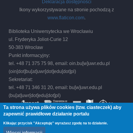
Deklaracja dostępności
Ikony wykorzystywane na stronie pochodzą z
www.flaticon.com
.
Biblioteka Uniwersytecka we Wrocławiu
ul. Fryderyka Joliot-Curie 12
50-383 Wrocław
Punkt informacyjny:
tel. +48 71 375 75 98, email:
oin.bu
[w]
uwr.edu.pl
(oin[dot]bu[at]uwr[dot]edu[dot]pl)
Sekretariat:
tel. +48 71 346 31 20, email:
bu
[w]
uwr.edu.pl
(bu[at]uwr[dot]edu[dot]pl)
Ta strona używa plików cookies (tzw. ciasteczek) aby
zapewnić prawidłowe działanie portalu
Klikając przycisk "Akceptuję" wyrażasz zgodę na to działanie.
© 2026 Biblioteka Uniwersytecka we Wrocławiu,
Więcej informacji