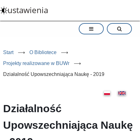
Przejdź
ustawienia
do
treści
Start
⟶
O Bibliotece
⟶
Projekty realizowane w BUWr
⟶
Działalność Upowszechniająca Naukę - 2019
Działalność
Upowszechniająca Naukę