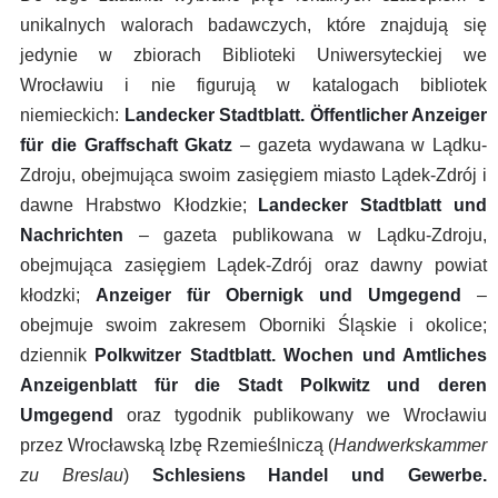
unikalnych walorach badawczych, które znajdują się
jedynie w zbiorach Biblioteki Uniwersyteckiej we
Wrocławiu i nie figurują w katalogach bibliotek
niemieckich:
Landecker Stadtblatt. Öffentlicher Anzeiger
für die Graffschaft Gkatz
– gazeta wydawana w Lądku-
Zdroju, obejmująca swoim zasięgiem miasto Lądek-Zdrój i
dawne Hrabstwo Kłodzkie;
Landecker Stadtblatt und
Nachrichten
– gazeta publikowana w Lądku-Zdroju,
obejmująca zasięgiem Lądek-Zdrój oraz dawny powiat
kłodzki;
Anzeiger für Obernigk und Umgegend
–
obejmuje swoim zakresem Oborniki Śląskie i okolice;
dziennik
Polkwitzer Stadtblatt. Wochen und Amtliches
Anzeigenblatt für die Stadt Polkwitz und deren
Umgegend
oraz tygodnik publikowany we Wrocławiu
przez Wrocławską Izbę Rzemieślniczą (
Handwerkskammer
zu Breslau
)
Schlesiens Handel und Gewerbe.