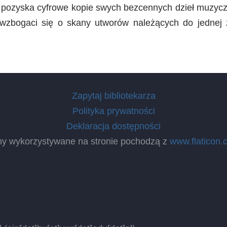
y pozyska cyfrowe kopie swych bezcennych dzieł muzycz
 wzbogaci się o skany utworów należących do jednej z
Zapytaj bibliotekarza
Polityka prywatności
Deklaracja dostępności
ny wykorzystywane na stronie pochodzą z
www.flaticon.