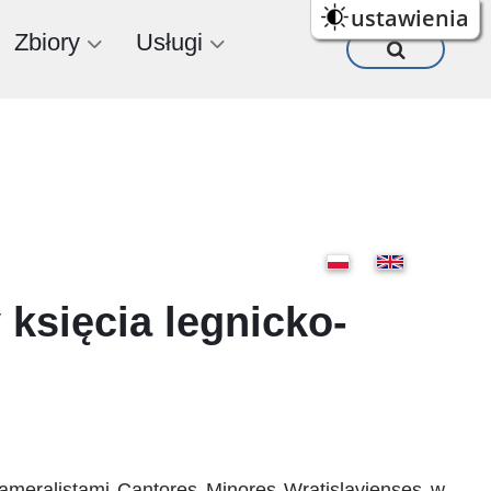
ustawienia
Zbiory
Usługi
księcia legnicko-
meralistami Cantores Minores Wratislavienses w