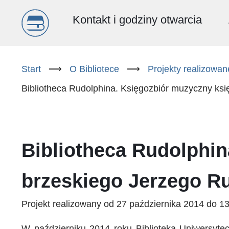
Menu
Kontakt i godziny otwarcia
główne
Przejdź
do
Start
⟶
O Bibliotece
⟶
Projekty realizowa
(PL)
treści
Bibliotheca Rudolphina. Księgozbiór muzyczny ksi
Bibliotheca Rudolphin
brzeskiego Jerzego R
Projekt realizowany od 27 października 2014 do 1
W październiku 2014 roku Biblioteka Uniwersyt