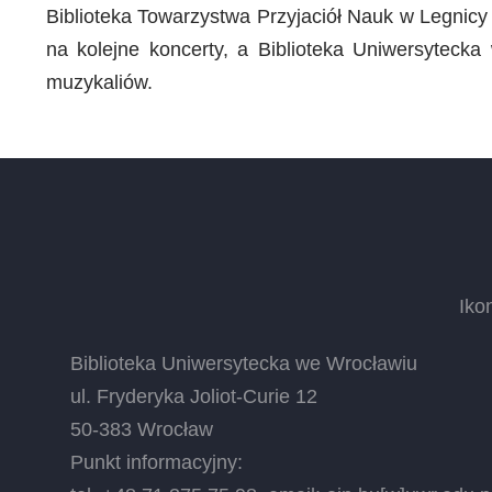
Biblioteka Towarzystwa Przyjaciół Nauk w Legnic
na kolejne koncerty, a Biblioteka Uniwersytecka
muzykaliów.
Iko
Biblioteka Uniwersytecka we Wrocławiu
ul. Fryderyka Joliot-Curie 12
50-383 Wrocław
Punkt informacyjny: