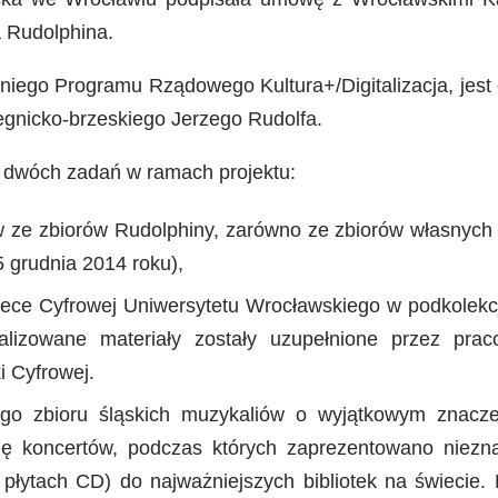
a Rudolphina.
iego Programu Rządowego Kultura+/Digitalizacja, jest
 legnicko-brzeskiego Jerzego Rudolfa.
ę dwóch zadań w ramach projektu:
ów ze zbiorów Rudolphiny, zarówno ze zbiorów własnych
 grudnia 2014 roku),
iotece Cyfrowej Uniwersytetu Wrocławskiego w podkolekc
alizowane materiały zostały uzupełnione przez prac
i Cyfrowej.
ego zbioru śląskich muzykaliów o wyjątkowym znaczen
ię koncertów, podczas których zaprezentowano niezn
łytach CD) do najważniejszych bibliotek na świecie. 