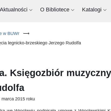
Aktualności
O Bibliotece
Katalogi
ne w BUWr
⟶
ęcia legnicko-brzeskiego Jerzego Rudolfa
a. Księgozbiór muzyczny 
udolfa
3 marca 2015 roku
ecka we Wrocławiu podpisała umowę z Wrocławskimi Ka