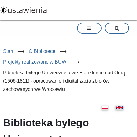
Przejdź
ustawienia
do
treści
Start
⟶
O Bibliotece
⟶
Projekty realizowane w BUWr
⟶
Biblioteka byłego Uniwersytetu we Frankfurcie nad Odrą
(1506-1811) - opracowanie i digitalizacja zbiorów
zachowanych we Wrocławiu
Biblioteka byłego