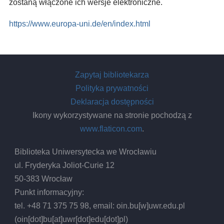
zostaną włączone ich wersje elektroniczne.
https://www.europa-uni.de/en/index.html
Zapytaj bibliotekarza
Polityka prywatności
Deklaracja dostępności
Ikony wykorzystywane na stronie pochodzą z
www.flaticon.com
.
Biblioteka Uniwersytecka we Wrocławiu
ul. Fryderyka Joliot-Curie 12
50-383 Wrocław
Punkt informacyjny:
tel. +48 71 375 75 98, email:
oin.bu
[w]
uwr.edu.pl
(oin[dot]bu[at]uwr[dot]edu[dot]pl)