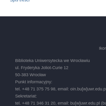
Iko
Biblioteka Uniwersytecka we Wrocławiu
ul. Fryderyka Joliot-Curie 12
50-383 Wrocław
Punkt informacyjny:
tel. +48 71 375 75 98, email:
oin.bu
[w]
uwr.edu.p
Sekretariat:
tel. +48 71 346 31 20, email:
bu
[w]
uwr.edu.pl
(bu