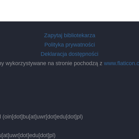
Zapytaj bibliotekarza
Polityka prywatności
Deklaracja dostępności
ny wykorzystywane na stronie pochodzą z
www.flaticon.
l
(oin[dot]bu[at]uwr[dot]edu[dot]pl)
[at]uwr[dot]edu[dot]pl)