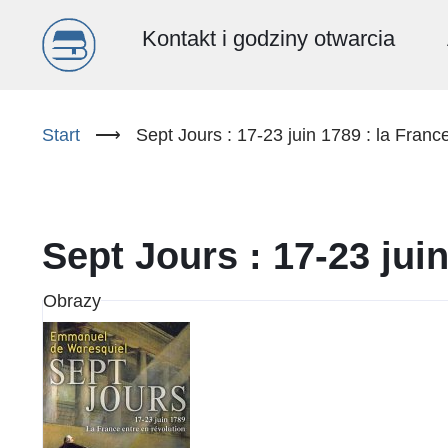
Menu
Kontakt i godziny otwarcia
główne
Przejdź
do
Start
⟶
Sept Jours : 17-23 juin 1789 : la Franc
(PL)
treści
Sept Jours : 17-23 juin
Obrazy