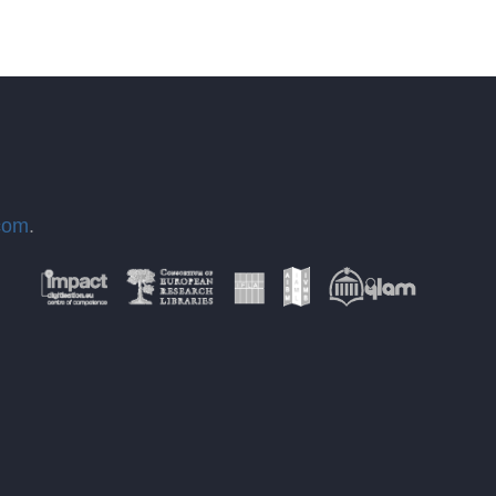
com
.