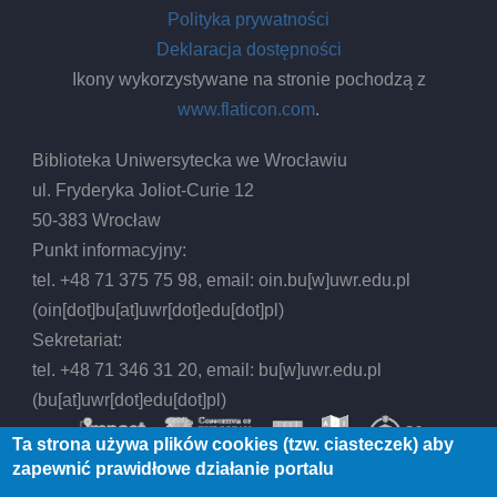
hist
Polityka prywatności
of
Deklaracja dostępności
the
Ikony wykorzystywane na stronie pochodzą z
U.S.
www.flaticon.com
.
Dep
of
Biblioteka Uniwersytecka we Wrocławiu
Ene
ul. Fryderyka Joliot-Curie 12
rese
50-383 Wrocław
pro
Punkt informacyjny:
tel. +48 71 375 75 98, email:
oin.bu
[w]
uwr.edu.pl
(oin[dot]bu[at]uwr[dot]edu[dot]pl)
Sekretariat:
tel. +48 71 346 31 20, email:
bu
[w]
uwr.edu.pl
(bu[at]uwr[dot]edu[dot]pl)
Ta strona używa plików cookies (tzw. ciasteczek) aby
zapewnić prawidłowe działanie portalu