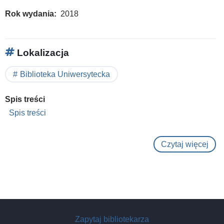
Rok wydania
2018
Lokalizacja
Biblioteka Uniwersytecka
Spis treści
Spis treści
Czytaj więcej
o
Low
dos
radi
:
the
Zapytaj bibliotekarza