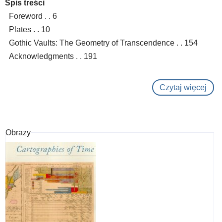
Spis treści
Foreword . . 6
Plates . . 10
Gothic Vaults: The Geometry of Transcendence . . 154
Acknowledgments . . 191
Czytaj więcej
o
Hea
vaul
:
Obrazy
from
Rom
to
Goth
in
Eur
arch