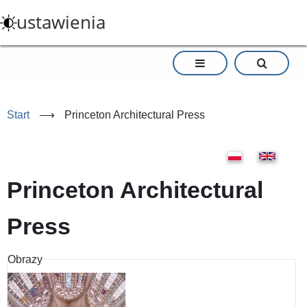
Przejdź
ustawienia
do
treści
Start
⟶
Princeton Architectural Press
Princeton Architectural
Press
Obrazy