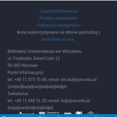
:
[a
Zapytaj bibliotekarza
hist
Polityka prywatności
of
Deklaracja dostępności
the
Ikony wykorzystywane na stronie pochodzą z
time
www.flaticon.com
.
Biblioteka Uniwersytecka we Wrocławiu
ul. Fryderyka Joliot-Curie 12
50-383 Wrocław
Punkt informacyjny:
tel. +48 71 375 75 98, email:
oin.bu
[w]
uwr.edu.pl
(oin[dot]bu[at]uwr[dot]edu[dot]pl)
Sekretariat:
tel. +48 71 346 31 20, email:
bu
[w]
uwr.edu.pl
(bu[at]uwr[dot]edu[dot]pl)