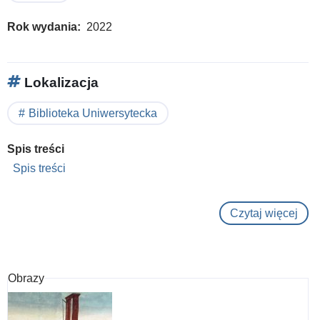
Rok wydania
2022
Lokalizacja
Biblioteka Uniwersytecka
Spis treści
Spis treści
Czytaj więcej
o
Le
sièc
des
Obrazy
chu
: