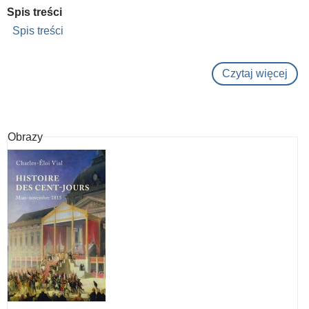
Spis treści
Spis treści
Czytaj więcej
o
L'a
fran
:
Obrazy
Deu
sièc
d'e