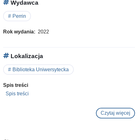
Wydawca
Perrin
Rok wydania
2022
Lokalizacja
Biblioteka Uniwersytecka
Spis treści
Spis treści
Czytaj więcej
o
La
peu
du