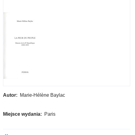
et
Révo
Autor
Marie-Hélène Baylac
Miejsce wydania
Paris