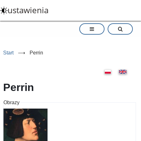
Przejdź
ustawienia
do
treści
Start
⟶
Perrin
Perrin
Obrazy