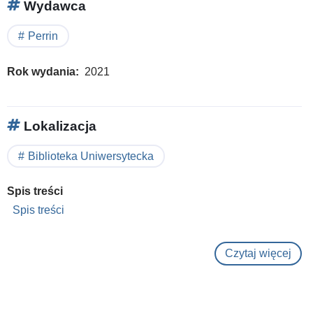
Wydawca
Perrin
Rok wydania
2021
Lokalizacja
Biblioteka Uniwersytecka
Spis treści
Spis treści
Czytaj więcej
o
Hist
des
cent