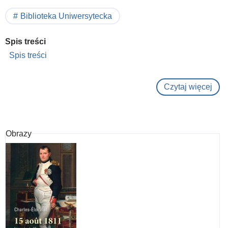
Biblioteka Uniwersytecka
Spis treści
Spis treści
Czytaj więcej
o
Pie
VII
:
Obrazy
Le
pap
vai
de
Nap