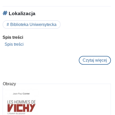
Lokalizacja
Biblioteka Uniwersytecka
Spis treści
Spis treści
Czytaj więcej
o
La
fin
du
Obrazy
Moy
Âge