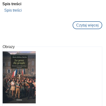
Spis treści
Spis treści
Czytaj więcej
o
L'ex
du
roi
Obrazy
:
21
janv
179
:
La
Fra
entr
Rép