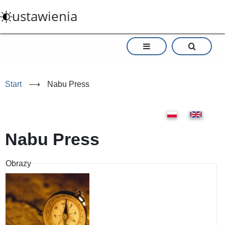
Przejdź
ustawienia
do
treści
Start
⟶
Nabu Press
Nabu Press
Obrazy