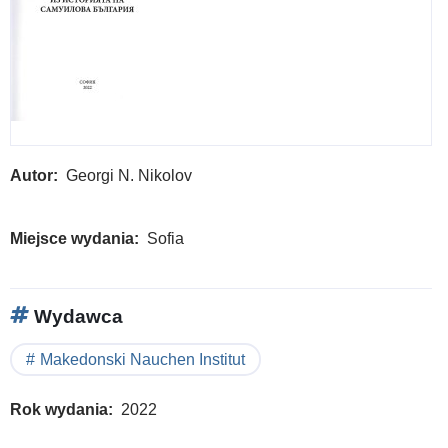
The
alba
fact
in
the
Rep
of
Autor
Georgi N. Nikolov
Nor
Mac
Miejsce wydania
Sofia
:
Its
imp
Wydawca
for
the
Makedonski Nauchen Institut
secu
Rok wydania
2022
and
euro