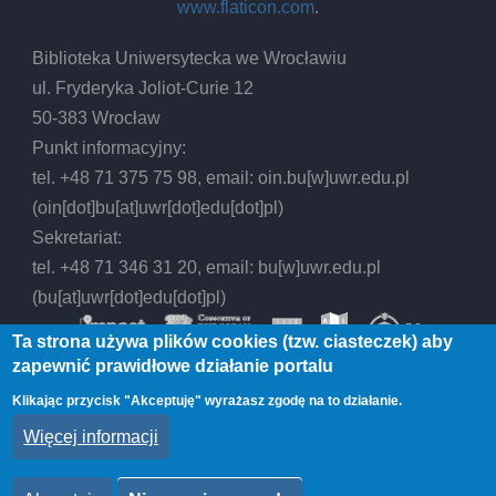
www.flaticon.com
.
lich
svid
Biblioteka Uniwersytecka we Wrocławiu
ul. Fryderyka Joliot-Curie 12
50-383 Wrocław
Punkt informacyjny:
tel. +48 71 375 75 98, email:
oin.bu
[w]
uwr.edu.pl
(oin[dot]bu[at]uwr[dot]edu[dot]pl)
Sekretariat:
tel. +48 71 346 31 20, email:
bu
[w]
uwr.edu.pl
(bu[at]uwr[dot]edu[dot]pl)
Ta strona używa plików cookies (tzw. ciasteczek) aby
zapewnić prawidłowe działanie portalu
Klikając przycisk "Akceptuję" wyrażasz zgodę na to działanie.
© 2026 Biblioteka Uniwersytecka we Wrocławiu,
Więcej informacji
All rights reserved.