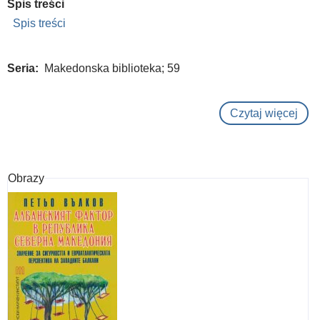
Spis treści
Spis treści
Seria
Makedonska biblioteka; 59
Czytaj więcej
o
Prof
Ivan
Geo
Obrazy
-
zhiv
i
delo
=
Prof
Ivan