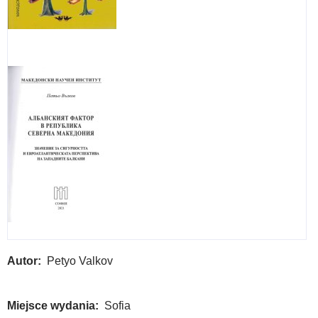
Geo
-
life
and
wor
Autor
Petyo Valkov
Miejsce wydania
Sofia