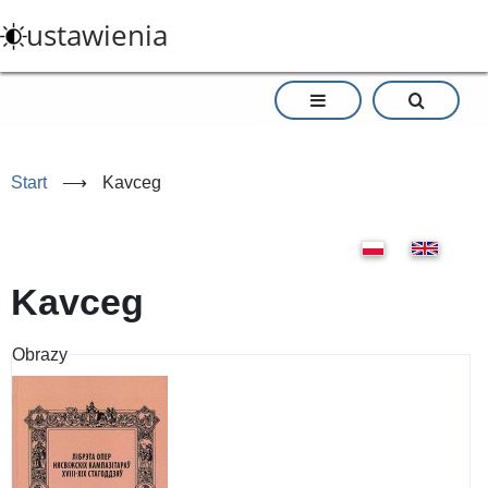
Przejdź
ustawienia
do
treści
Start
⟶
Kavceg
Kavceg
Obrazy