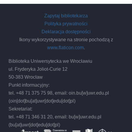
ogle
za
Zapytaj bibliotekarza
rodo
Polityka prywatności
grad
Deklaracja dostępności
i
Ikony wykorzystywane na stronie pochodzą z
popu
www.flaticon.com
.
kult
Biblioteka Uniwersytecka we Wrocławiu
ul. Fryderyka Joliot-Curie 12
50-383 Wrocław
Punkt informacyjny:
tel. +48 71 375 75 98, email:
oin.bu
[w]
uwr.edu.pl
(oin[dot]bu[at]uwr[dot]edu[dot]pl)
Sekretariat:
tel. +48 71 346 31 20, email:
bu
[w]
uwr.edu.pl
(bu[at]uwr[dot]edu[dot]pl)