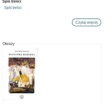
Spis treści
Spis treści
Czytaj więcej
o
Mak
kni
kriti
Obrazy
vo
XIX
vek