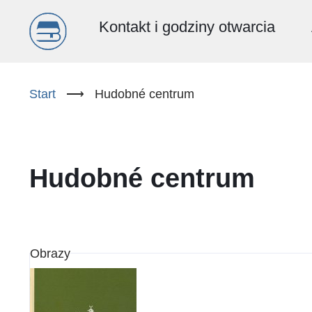
Menu
Kontakt i godziny otwarcia
główne
Przejdź
do
Start
⟶
Hudobné centrum
(PL)
treści
Hudobné centrum
Obrazy