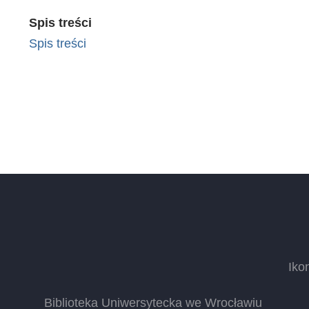
Spis treści
Spis treści
Iko
Biblioteka Uniwersytecka we Wrocławiu