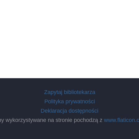
Zapytaj bibliotekarza
Polityka prywatności
Deklaracja dostępności
ny wykorzystywane na stronie pochodzą z
www.flaticon.