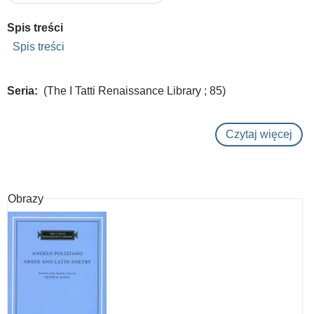
Spis treści
Spis treści
Seria
(The I Tatti Renaissance Library ; 85)
Czytaj więcej
o
On
hum
wor
Obrazy
and
exce