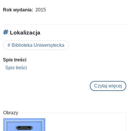
Rok wydania
2015
Lokalizacja
Biblioteka Uniwersytecka
Spis treści
Spis treści
Czytaj więcej
o
Wh
dem
is
Obrazy
oppo