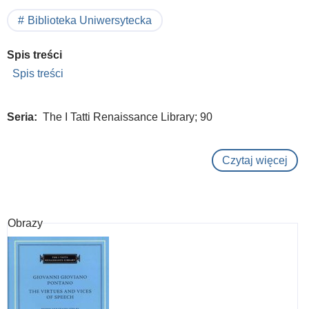
Biblioteka Uniwersytecka
Spis treści
Spis treści
Seria
The I Tatti Renaissance Library; 90
Czytaj więcej
o
Misc
vol
2
Obrazy