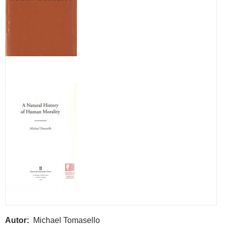
the
Bla
liter
imag
Autor
Michael Tomasello