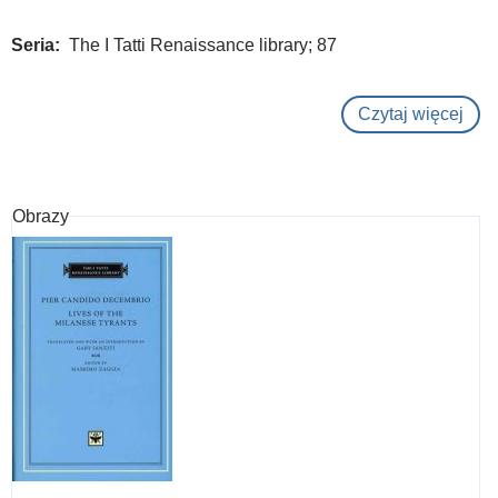
Seria
The I Tatti Renaissance library; 87
Czytaj więcej
o
The
virt
and
Obrazy
vice
of
spe