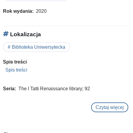
Rok wydania
2020
Lokalizacja
Biblioteka Uniwersytecka
Spis treści
Spis treści
Seria
The I Tatti Renaissance library; 92
Czytaj więcej
o
Dial
vol
3: