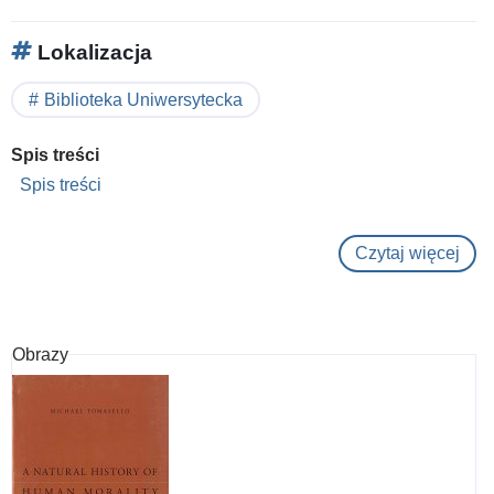
Lokalizacja
Biblioteka Uniwersytecka
Spis treści
Spis treści
Czytaj więcej
o
Rac
and
the
Obrazy
total
cent
:
geop
in