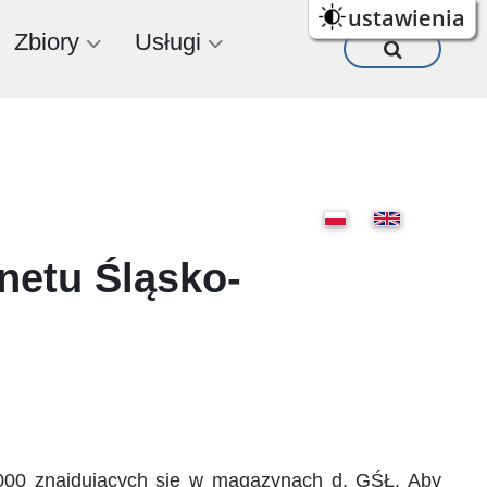
ustawienia
Zbiory
Usługi
netu Śląsko-
-2000 znajdujących się w magazynach d. GŚŁ. Aby