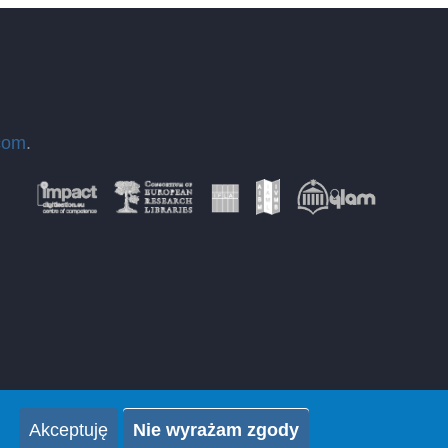
com
.
Akceptuję
Nie wyrażam zgody