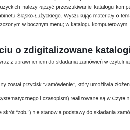
łużyckich należy łączyć przeszukiwanie katalogu komp
abinetu Śląsko-Łużyckiego. Wyszukując materiały o tema
eszczonym w bocznym menu; w katalogu komputerowym - 
iu o zdigitalizowane katalog
 (wraz z uprawnieniem do składania zamówień w czytel
ny został przycisk "Zamówienie", który umożliwia złoże
ystematycznego i czasopism) realizowane są w Czytelni 
 skrót "zob.") nie stanowią podstawy do składania zamó