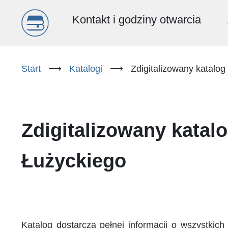
Menu
Kontakt i godziny otwarcia
główne
Przejdź
do
Start
⟶
Katalogi
⟶
Zdigitalizowany katalo
(PL)
treści
Zdigitalizowany katal
Łużyckiego
Katalog dostarcza pełnej informacji o wszystki