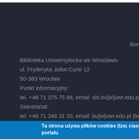
Iko
Biblioteka Uniwersytecka we Wrocławiu
ul. Fryderyka Joliot-Curie 12
50-383 Wrocław
Punkt informacyjny:
tel. +48 71 375 75 98, email:
oin.bu
[w]
uwr.edu.p
Sekretariat:
tel. +48 71 346 31 20, email:
bu
[w]
uwr.edu.pl
(bu
Ta strona używa plików cookies (tzw. cia
portalu