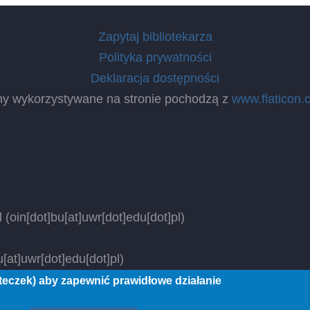
Zapytaj bibliotekarza
Polityka prywatności
Deklaracja dostępności
ny wykorzystywane na stronie pochodzą z
www.flaticon.
l
(oin[dot]bu[at]uwr[dot]edu[dot]pl)
[at]uwr[dot]edu[dot]pl)
steczek) aby zapewnić prawidłowe działanie