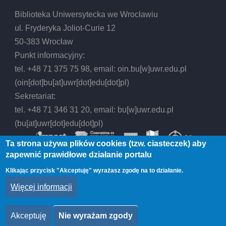
Biblioteka Uniwersytecka we Wrocławiu
ul. Fryderyka Joliot-Curie 12
50-383 Wrocław
Punkt informacyjny:
tel. +48 71 375 75 98, email:
oin.bu
[w]
uwr.edu.pl
(oin[dot]bu[at]uwr[dot]edu[dot]pl)
Sekretariat:
tel. +48 71 346 31 20, email:
bu
[w]
uwr.edu.pl
(bu[at]uwr[dot]edu[dot]pl)
Ta strona używa plików cookies (tzw. ciasteczek) aby
zapewnić prawidłowe działanie portalu
Klikając przycisk "Akceptuję" wyrażasz zgodę na to działanie.
© 2026 Biblioteka Uniwersytecka we Wrocławiu,
Więcej informacji
All rights reserved.
Akceptuję
Nie wyrażam zgody