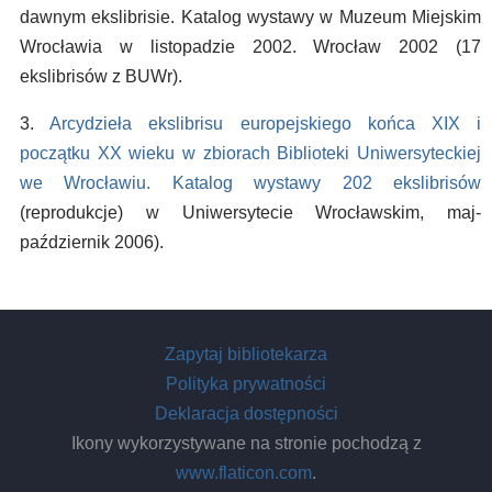
dawnym ekslibrisie. Katalog wystawy w Muzeum Miejskim
Wrocławia w listopadzie 2002. Wrocław 2002 (17
ekslibrisów z BUWr).
3.
Arcydzieła ekslibrisu europejskiego końca XIX i
początku XX wieku w zbiorach Biblioteki Uniwersyteckiej
we Wrocławiu. Katalog wystawy 202 ekslibrisów
(reprodukcje) w Uniwersytecie Wrocławskim, maj-
październik 2006).
Zapytaj bibliotekarza
Polityka prywatności
Deklaracja dostępności
Ikony wykorzystywane na stronie pochodzą z
www.flaticon.com
.