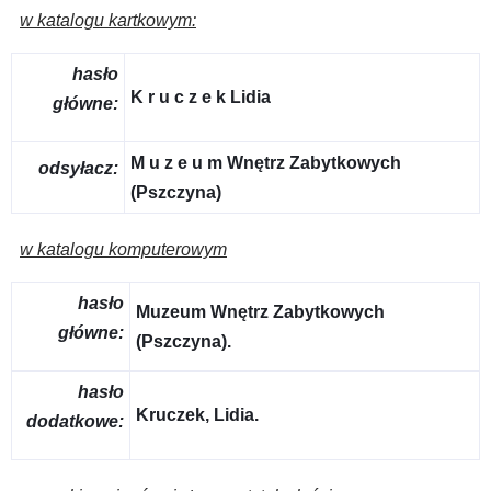
w katalogu kartkowym:
hasło
K r u c z e k Lidia
główne:
M u z e u m Wnętrz Zabytkowych
odsyłacz:
(Pszczyna)
w katalogu komputerowym
hasło
Muzeum Wnętrz Zabytkowych
główne:
(Pszczyna).
hasło
Kruczek, Lidia.
dodatkowe: