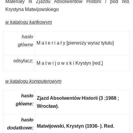
Materiały III Zjazdu Absolwentów Historii / pod red.
Krystyna Matwijowskiego
w katalogu kartkowym
hasło
M a t e r i a ł y [pierwszy wyraz tytułu]
główne
odsyłacz:
M a t w i j o w s k i Krystyn [red.]
w katalogu komputerowym
hasło
Zjazd Absolwentów Historii (3 ;1988 ;
główne:
Wrocław).
hasło
Matwijowski, Krystyn (1936- ). Red.
dodatkowe: