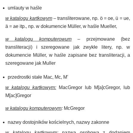
umlauty w haśle
w katalogu kartkowym
– transliterowane, np. ö = oe, ü = ue,
ä = ae itp., np. w dokumencie Müller, w haśle Mueller,
w katalogu komputerowum
– przejmowane (bez
transliteracji) i szeregowane jak zwykłe litery, np. w
dokumencie Müller, w haśle zapisane bez transliteracji, a
szeregowane jak Muller
przedrostki stałe Mac, Mc, M’
w katalogu kartkowym:
MacGregor lub M[a]cGregor, lub
M[ac]Gregor
w katalogu komputerowym
:
McGregor
nazwy dostojników kościelnych, nazwy zakonne
w katalogu kartkowym:
nazwa osobowa z dodaniem