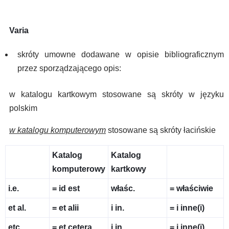
Varia
skróty umowne dodawane w opisie bibliograficznym
przez sporządzającego opis:
w katalogu kartkowym stosowane są skróty w języku
polskim
w katalogu komputerowym
stosowane są skróty łacińskie
Katalog
Katalog
komputerowy
kartkowy
i.e.
= id est
właśc.
= właściwie
et al.
= et alii
i in.
= i inne(i)
etc.
= et cetera
i in.
= i inne(i)