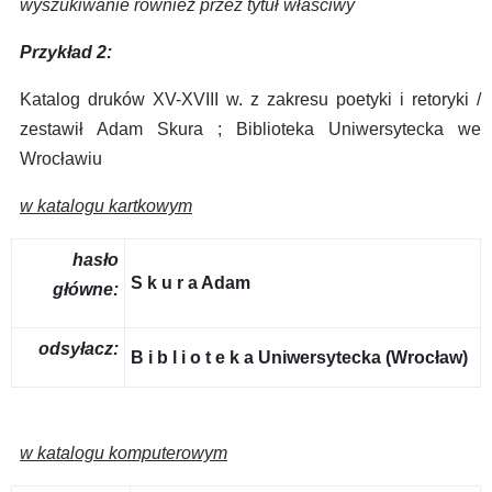
wyszukiwanie również przez tytuł właściwy
Przykład 2:
Katalog druków XV-XVIII w. z zakresu poetyki i retoryki /
zestawił Adam Skura ; Biblioteka Uniwersytecka we
Wrocławiu
w katalogu kartkowym
hasło
S k u r a Adam
główne:
odsyłacz:
B i b l i o t e k a Uniwersytecka (Wrocław)
w katalogu komputerowym