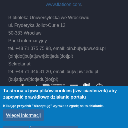
www.flaticon.com
.
Biblioteka Uniwersytecka we Wrocławiu
ul. Fryderyka Joliot-Curie 12
50-383 Wrocław
Punkt informacyjny:
tel. +48 71 375 75 98, email:
oin.bu
[w]
uwr.edu.pl
(oin[dot]bu[at]uwr[dot]edu[dot]pl)
Sekretariat:
tel. +48 71 346 31 20, email:
bu
[w]
uwr.edu.pl
(bu[at]uwr[dot]edu[dot]pl)
Ta strona używa plików cookies (tzw. ciasteczek) aby
zapewnić prawidłowe działanie portalu
Klikając przycisk "Akceptuję" wyrażasz zgodę na to działanie.
© 2026 Biblioteka Uniwersytecka we Wrocławiu,
Więcej informacji
All rights reserved.