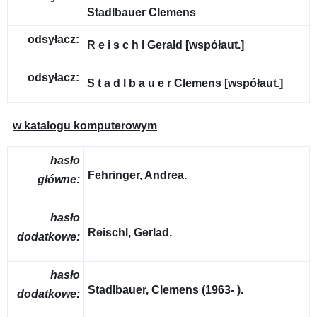
Stadlbauer Clemens
odsyłacz:
R e i s c h l Gerald [współaut.]
odsyłacz:
S t a d l b a u e r Clemens [współaut.]
w katalogu komputerowym
hasło
Fehringer, Andrea.
główne:
hasło
Reischl, Gerlad.
dodatkowe:
hasło
Stadlbauer, Clemens (1963- ).
dodatkowe: