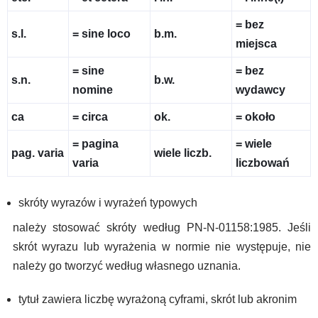
= bez
s.l.
= sine loco
b.m.
miejsca
= sine
= bez
s.n.
b.w.
nomine
wydawcy
ca
= circa
ok.
= około
= pagina
= wiele
pag. varia
wiele liczb.
varia
liczbowań
skróty wyrazów i wyrażeń typowych
należy stosować skróty według PN-N-01158:1985. Jeśli
skrót wyrazu lub wyrażenia w normie nie występuje, nie
należy go tworzyć według własnego uznania.
tytuł zawiera liczbę wyrażoną cyframi, skrót lub akronim