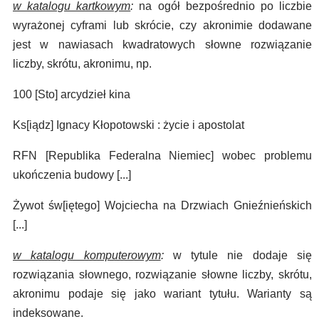
w katalogu kartkowym
:
na ogół bezpośrednio po liczbie
wyrażonej cyframi lub skrócie, czy akronimie dodawane
jest w nawiasach kwadratowych słowne rozwiązanie
liczby, skrótu, akronimu, np.
100 [Sto] arcydzieł kina
Ks[iądz] Ignacy Kłopotowski : życie i apostolat
RFN [Republika Federalna Niemiec] wobec problemu
ukończenia budowy [...]
Żywot św[iętego] Wojciecha na Drzwiach Gnieźnieńskich
[...]
w katalogu komputerowym
:
w tytule nie dodaje się
rozwiązania słownego, rozwiązanie słowne liczby, skrótu,
akronimu podaje się jako wariant tytułu. Warianty są
indeksowane.