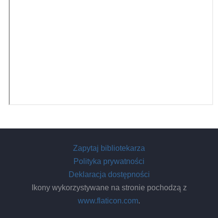
Zapytaj bibliotekarza
Polityka prywatności
Deklaracja dostępności
Ikony wykorzystywane na stronie pochodzą z
www.flaticon.com
.