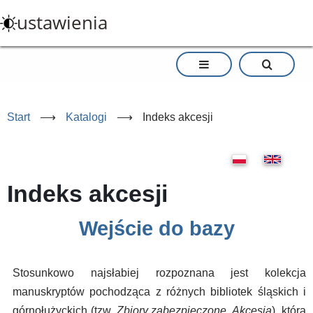
Przejdź
ustawienia
do
treści
Start
⟶
Katalogi
⟶
Indeks akcesji
Indeks akcesji
Wejście do bazy
Stosunkowo najsłabiej rozpoznana jest kolekcja
manuskryptów pochodząca z różnych bibliotek śląskich i
górnołużyckich (tzw.
Zbiory zabezpieczone, Akcesja
), która