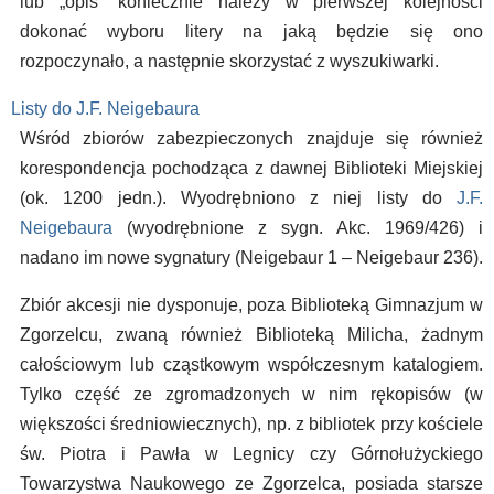
lub „opis” koniecznie należy w pierwszej kolejności
dokonać wyboru litery na jaką będzie się ono
rozpoczynało, a następnie skorzystać z wyszukiwarki.
Listy do J.F. Neigebaura
Wśród zbiorów zabezpieczonych znajduje się również
korespondencja pochodząca z dawnej Biblioteki Miejskiej
(ok. 1200 jedn.). Wyodrębniono z niej listy do
J.F.
Neigebaura
(wyodrębnione z sygn. Akc. 1969/426) i
nadano im nowe sygnatury (Neigebaur 1 – Neigebaur 236).
Zbiór akcesji nie dysponuje, poza Biblioteką Gimnazjum w
Zgorzelcu, zwaną również Biblioteką Milicha, żadnym
całościowym lub cząstkowym współczesnym katalogiem.
Tylko część ze zgromadzonych w nim rękopisów (w
większości średniowiecznych), np. z bibliotek przy kościele
św. Piotra i Pawła w Legnicy czy Górnołużyckiego
Towarzystwa Naukowego ze Zgorzelca, posiada starsze