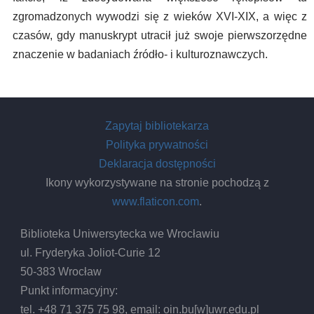
zgromadzonych wywodzi się z wieków XVI-XIX, a więc z
czasów, gdy manuskrypt utracił już swoje pierwszorzędne
znaczenie w badaniach źródło- i kulturoznawczych.
Zapytaj bibliotekarza
Polityka prywatności
Deklaracja dostępności
Ikony wykorzystywane na stronie pochodzą z
www.flaticon.com
.
Biblioteka Uniwersytecka we Wrocławiu
ul. Fryderyka Joliot-Curie 12
50-383 Wrocław
Punkt informacyjny:
tel. +48 71 375 75 98, email:
oin.bu
[w]
uwr.edu.pl