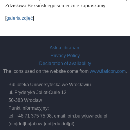
Zdzisława Beksińskiego serdecznie zapraszamy.
[
galeria zdjęć
]
Ask a librarian
.
Privacy Policy
Declaration of availability
The icons used on the website come from
www.flaticon.com
.
Biblioteka Uniwersytecka we Wrocławiu
ul. Fryderyka Joliot-Curie 12
50-383 Wrocław
Punkt informacyjny:
tel. +48 71 375 75 98, email:
oin.bu
[w]
uwr.edu.pl
(oin[dot]bu[at]uwr[dot]edu[dot]pl)