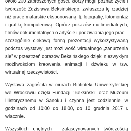
około 200 zaproszonych gości, którzy mogli poznać życie i
twórczość Zdzisława Beksińskiego, zwłaszcza tę rzadziej
niż prace malarskie eksponowaną, tj. fotografię, fotomontaż
i grafikę komputerową. Oprócz pokazów multimedialnych,
filmów dokumentalnych o artyście i podziwiania jego prac –
szczególnie ciekawą formą prezentacji wykorzystywaną
podczas wystawy jest możliwość wirtualnego „zanurzenia
się” w przestrzeń obrazów Beksińskiego dzięki niezwykłym
możliwościom kreowania animacji i dźwięku w tzw.
wirtualnej rzeczywistości.
Wystawa zagościła w murach Biblioteki Uniwersyteckiej
we Wrocławiu dzięki Fundacji "Beksiński" oraz Muzeum
Historycznemu w Sanoku i czynna jest codziennie, w
godzinach od 10:00 do 18:00, do 10 grudnia 2017 r.
włącznie.
Wszystkich chętnych i zafascynowanych twórczością