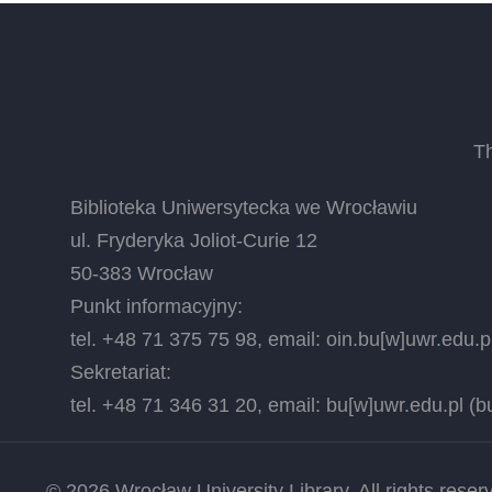
T
Biblioteka Uniwersytecka we Wrocławiu
ul. Fryderyka Joliot-Curie 12
50-383 Wrocław
Punkt informacyjny:
tel. +48 71 375 75 98, email:
oin.bu
[w]
uwr.edu.p
Sekretariat:
tel. +48 71 346 31 20, email:
bu
[w]
uwr.edu.pl
(bu
© 2026 Wrocław University Library, All rights reser