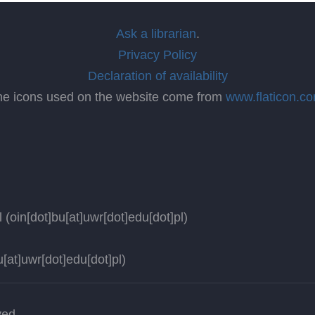
Ask a librarian
.
Privacy Policy
Declaration of availability
he icons used on the website come from
www.flaticon.c
l
(oin[dot]bu[at]uwr[dot]edu[dot]pl)
[at]uwr[dot]edu[dot]pl)
ved.