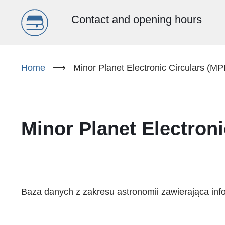
Menu
Contact and opening hours
główne
Skip
to
Home
⟶
Minor Planet Electronic Circulars (M
(EN)
main
content
Minor Planet Electron
Baza danych z zakresu astronomii zawierająca inf