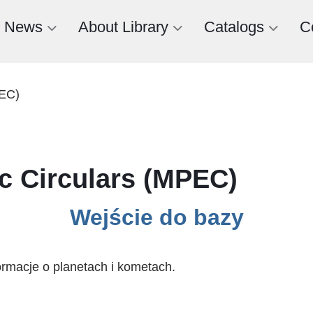
News
About Library
Catalogs
C
PEC)
ic Circulars (MPEC)
Wejście do bazy
ormacje o planetach i kometach.